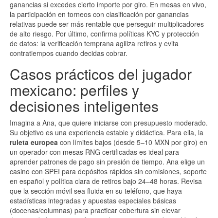
ganancias si excedes cierto importe por giro. En mesas en vivo,
la participación en torneos con clasificación por ganancias
relativas puede ser más rentable que perseguir multiplicadores
de alto riesgo. Por último, confirma políticas KYC y protección
de datos: la verificación temprana agiliza retiros y evita
contratiempos cuando decidas cobrar.
Casos prácticos del jugador
mexicano: perfiles y
decisiones inteligentes
Imagina a Ana, que quiere iniciarse con presupuesto moderado.
Su objetivo es una experiencia estable y didáctica. Para ella, la
ruleta europea
con límites bajos (desde 5–10 MXN por giro) en
un operador con mesas RNG certificadas es ideal para
aprender patrones de pago sin presión de tiempo. Ana elige un
casino con SPEI para depósitos rápidos sin comisiones, soporte
en español y política clara de retiros bajo 24–48 horas. Revisa
que la sección móvil sea fluida en su teléfono, que haya
estadísticas integradas y apuestas especiales básicas
(docenas/columnas) para practicar cobertura sin elevar