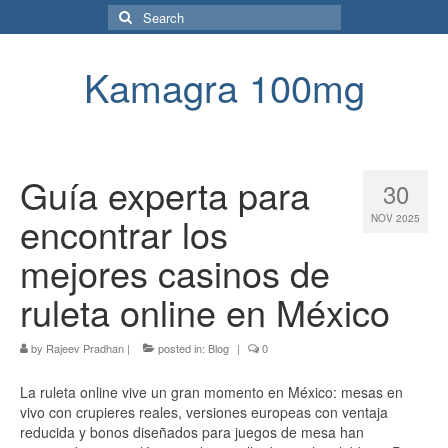
Search
for:
Kamagra 100mg
Guía experta para
30
encontrar los
NOV 2025
mejores casinos de
ruleta online en México
by
Rajeev Pradhan
|
posted in:
Blog
|
0
La ruleta online vive un gran momento en México: mesas en
vivo con crupieres reales, versiones europeas con ventaja
reducida y bonos diseñados para juegos de mesa han