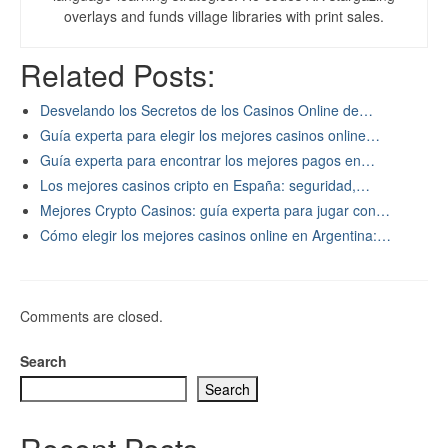
overlays and funds village libraries with print sales.
Related Posts:
Desvelando los Secretos de los Casinos Online de…
Guía experta para elegir los mejores casinos online…
Guía experta para encontrar los mejores pagos en…
Los mejores casinos cripto en España: seguridad,…
Mejores Crypto Casinos: guía experta para jugar con…
Cómo elegir los mejores casinos online en Argentina:…
Comments are closed.
Search
Search