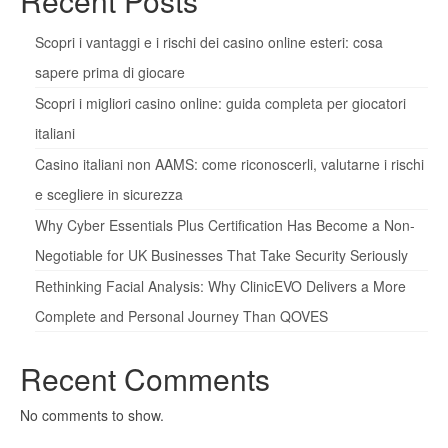
Recent Posts
Scopri i vantaggi e i rischi dei casino online esteri: cosa
sapere prima di giocare
Scopri i migliori casino online: guida completa per giocatori
italiani
Casino italiani non AAMS: come riconoscerli, valutarne i rischi
e scegliere in sicurezza
Why Cyber Essentials Plus Certification Has Become a Non-
Negotiable for UK Businesses That Take Security Seriously
Rethinking Facial Analysis: Why ClinicEVO Delivers a More
Complete and Personal Journey Than QOVES
Recent Comments
No comments to show.