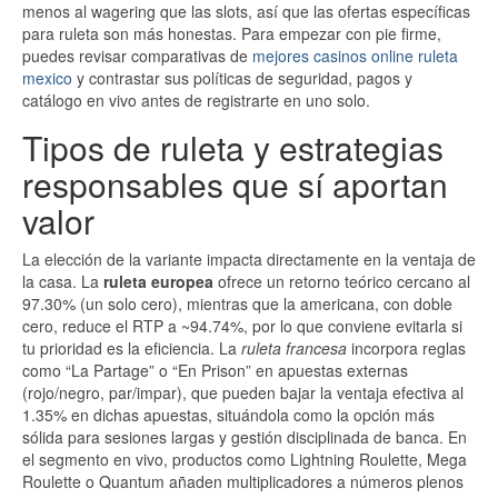
menos al wagering que las slots, así que las ofertas específicas
para ruleta son más honestas. Para empezar con pie firme,
puedes revisar comparativas de
mejores casinos online ruleta
mexico
y contrastar sus políticas de seguridad, pagos y
catálogo en vivo antes de registrarte en uno solo.
Tipos de ruleta y estrategias
responsables que sí aportan
valor
La elección de la variante impacta directamente en la ventaja de
la casa. La
ruleta europea
ofrece un retorno teórico cercano al
97.30% (un solo cero), mientras que la americana, con doble
cero, reduce el RTP a ~94.74%, por lo que conviene evitarla si
tu prioridad es la eficiencia. La
ruleta francesa
incorpora reglas
como “La Partage” o “En Prison” en apuestas externas
(rojo/negro, par/impar), que pueden bajar la ventaja efectiva al
1.35% en dichas apuestas, situándola como la opción más
sólida para sesiones largas y gestión disciplinada de banca. En
el segmento en vivo, productos como Lightning Roulette, Mega
Roulette o Quantum añaden multiplicadores a números plenos