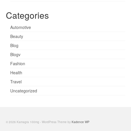
Categories
Automotive
Beauty
Blog
Blogv
Fashion
Health
Travel
Uncategorized
© 2026 Kamagra 100mg - WordPress Theme by
Kadence WP