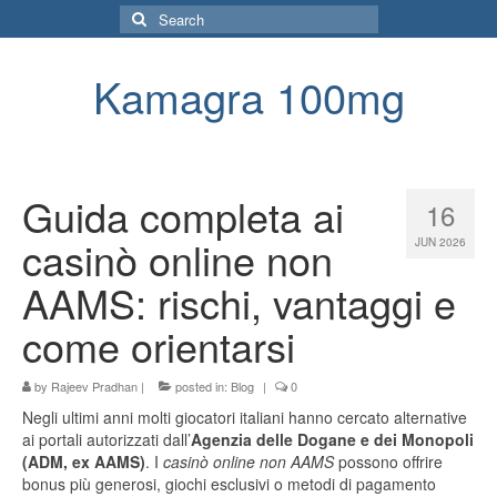
Search
for:
Kamagra 100mg
Guida completa ai
16
casinò online non
JUN 2026
AAMS: rischi, vantaggi e
come orientarsi
by
Rajeev Pradhan
|
posted in:
Blog
|
0
Negli ultimi anni molti giocatori italiani hanno cercato alternative
ai portali autorizzati dall’
Agenzia delle Dogane e dei Monopoli
(ADM, ex AAMS)
. I
casinò online non AAMS
possono offrire
bonus più generosi, giochi esclusivi o metodi di pagamento