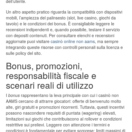
dell’utente.
Un altro aspetto pratico riguarda la compatibilità con dispositivi
mobili, l’ampiezza del palinsesto (slot, live casino, giochi da
tavolo) e le condizioni dei bonus. È consigliabile leggere le
recensioni indipendenti e, quando possibile, testare il servizio
con depositi contenuti. Per consultare elenchi e recensioni
aggiornate puoi visitare
casinò online non aams
, ma sempre
integrando queste risorse con controlli personali sulla licenza e
sulle policy del sito.
Bonus, promozioni,
responsabilità fiscale e
scenari reali di utilizzo
I
bonus
rappresentano la leva principale con cui i casinò non
AAMS cercano di attrarre giocatori: offerte di benvenuto molto
alte, giri gratuiti e promozioni ricorrenti. Tuttavia, questi incentivi
possono nascondere requisiti di puntata (wagering) elevati,
limitazioni sui giochi che contribuiscono al rollover e condizioni
restrittive sui prelievi. Leggere con attenzione i termini e
condizioni è fondamentale per evitare sorprese: limiti massimi di