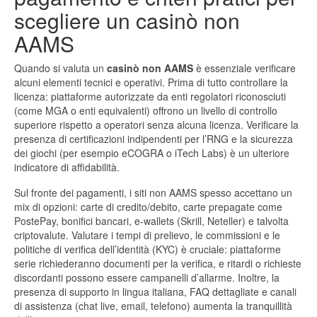
scegliere un casinò non
AAMS
Quando si valuta un
casinò non AAMS
è essenziale verificare
alcuni elementi tecnici e operativi. Prima di tutto controllare la
licenza: piattaforme autorizzate da enti regolatori riconosciuti
(come MGA o enti equivalenti) offrono un livello di controllo
superiore rispetto a operatori senza alcuna licenza. Verificare la
presenza di certificazioni indipendenti per l’RNG e la sicurezza
dei giochi (per esempio eCOGRA o iTech Labs) è un ulteriore
indicatore di affidabilità.
Sul fronte dei pagamenti, i siti non AAMS spesso accettano un
mix di opzioni: carte di credito/debito, carte prepagate come
PostePay, bonifici bancari, e-wallets (Skrill, Neteller) e talvolta
criptovalute. Valutare i tempi di prelievo, le commissioni e le
politiche di verifica dell’identità (KYC) è cruciale: piattaforme
serie richiederanno documenti per la verifica, e ritardi o richieste
discordanti possono essere campanelli d’allarme. Inoltre, la
presenza di supporto in lingua italiana, FAQ dettagliate e canali
di assistenza (chat live, email, telefono) aumenta la tranquillità