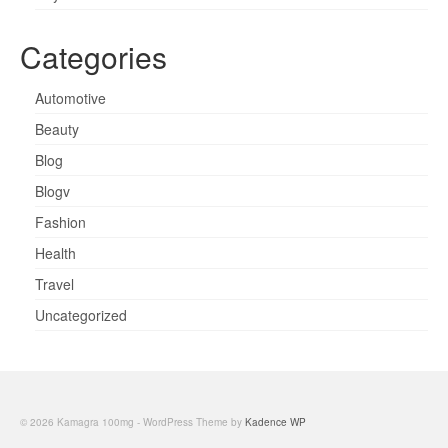
Categories
Automotive
Beauty
Blog
Blogv
Fashion
Health
Travel
Uncategorized
© 2026 Kamagra 100mg - WordPress Theme by
Kadence WP