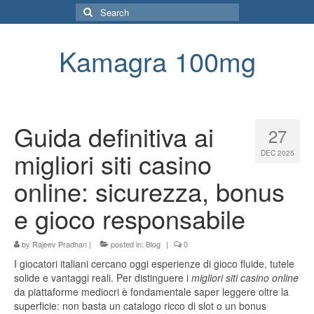
Search
for:
Kamagra 100mg
Guida definitiva ai
27
migliori siti casino
DEC 2025
online: sicurezza, bonus
e gioco responsabile
by
Rajeev Pradhan
|
posted in:
Blog
|
0
I giocatori italiani cercano oggi esperienze di gioco fluide, tutele
solide e vantaggi reali. Per distinguere i
migliori siti casino online
da piattaforme mediocri è fondamentale saper leggere oltre la
superficie: non basta un catalogo ricco di slot o un bonus