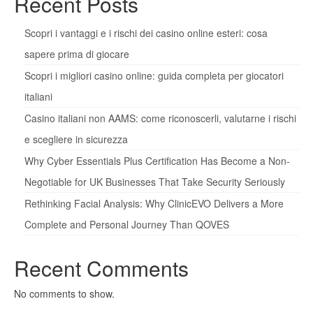
Recent Posts
Scopri i vantaggi e i rischi dei casino online esteri: cosa
sapere prima di giocare
Scopri i migliori casino online: guida completa per giocatori
italiani
Casino italiani non AAMS: come riconoscerli, valutarne i rischi
e scegliere in sicurezza
Why Cyber Essentials Plus Certification Has Become a Non-
Negotiable for UK Businesses That Take Security Seriously
Rethinking Facial Analysis: Why ClinicEVO Delivers a More
Complete and Personal Journey Than QOVES
Recent Comments
No comments to show.