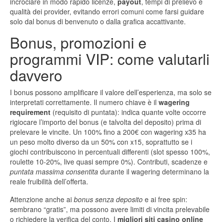
incrociare in modo rapido licenze,
payout
, tempi di prelievo e
qualità dei provider, evitando errori comuni come farsi guidare
solo dal bonus di benvenuto o dalla grafica accattivante.
Bonus, promozioni e
programmi VIP: come valutarli
davvero
I bonus possono amplificare il valore dell’esperienza, ma solo se
interpretati correttamente. Il numero chiave è il
wagering
requirement
(requisito di puntata): indica quante volte occorre
rigiocare l’importo del bonus (e talvolta del deposito) prima di
prelevare le vincite. Un 100% fino a 200€ con wagering x35 ha
un peso molto diverso da un 50% con x15, soprattutto se i
giochi contribuiscono in percentuali differenti (slot spesso 100%,
roulette 10-20%, live quasi sempre 0%). Contributi, scadenze e
puntata massima consentita
durante il wagering determinano la
reale fruibilità dell’offerta.
Attenzione anche ai
bonus senza deposito
e ai free spin:
sembrano “gratis”, ma possono avere limiti di vincita prelevabile
o richiedere la verifica del conto. I
migliori siti casino online