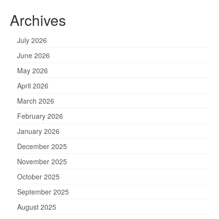
Archives
July 2026
June 2026
May 2026
April 2026
March 2026
February 2026
January 2026
December 2025
November 2025
October 2025
September 2025
August 2025