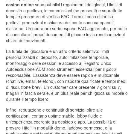
casino online
sono pubblici i regolamenti dei giochi, i limiti di
deposito e prelievo, le commissioni (se presenti) e soprattutto
tempi e procedure di verifica KYC. Termini poco chiari su
prelievi, promozioni o chiusura del conto sono campanelli
d’allarme. Un operatore serio espone FAQ aggiornate, permette
di consultare i propri documenti di gioco e invia rendicontazioni
chiare dei movimenti.
La tutela del giocatore è un altro criterio selettivo: limiti
personalizzabili di deposito, autolimitazione temporale,
monitoraggio delle sessioni e accesso al Registro Unico
Autoesclusione ADM sono strumenti essenziali per il
gioco
responsabile
. L’assistenza deve essere rapida e multicanale
(chat live, email, telefono), con risposte qualificate e tempi medi
di risoluzione brevi. Un customer care presente 7 giorni su 7,
magari in fascia serale, è un plus reale per chi gioca su mobile o
durante il tempo libero.
Infine, reputazione e continuità di servizio: oltre alle
certificazioni, contano uptime stabile, lobby fluide e
un’esperienza coerente tra desktop e app. La possibilità di
provare i titoli in modalità demo, laddove permesso, e la
pubblicazione dei tassi di ritorno medi per sezione (slot, tavoli,