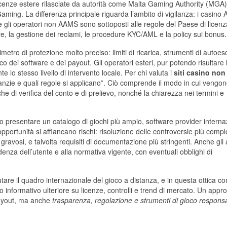
icenze estere rilasciate da autorità come Malta Gaming Authority (MGA)
. La differenza principale riguarda l’ambito di vigilanza: i casino
 gli operatori non AAMS sono sottoposti alle regole del Paese di licenz
e, la gestione dei reclami, le procedure KYC/AML e la policy sui bonus.
metro di protezione molto preciso: limiti di ricarica, strumenti di autoes
co dei software e dei payout. Gli operatori esteri, pur potendo risultare l
e lo stesso livello di intervento locale. Per chi valuta i
siti casino no
anzie e quali regole si applicano”. Ciò comprende il modo in cui vengono
che di verifica del conto e di prelievo, nonché la chiarezza nei termini e
no presentare un catalogo di giochi più ampio, software provider internaz
opportunità si affiancano rischi: risoluzione delle controversie più comp
iù gravosi, e talvolta requisiti di documentazione più stringenti. Anche gli 
idenza dell’utente e alla normativa vigente, con eventuali obblighi di
utare il quadro internazionale del gioco a distanza, e in questa ottica co
 informativo ulteriore su licenze, controlli e trend di mercato. Un appr
payout, ma anche
trasparenza, regolazione e strumenti di gioco respons