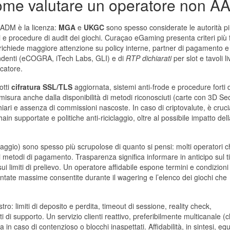
 come valutare un operatore non 
 ADM è la licenza:
MGA
e
UKGC
sono spesso considerate le autorità p
i e procedure di audit dei giochi. Curaçao eGaming presenta criteri più fl
ichiede maggiore attenzione su policy interne, partner di pagamento e
ipendenti (eCOGRA, iTech Labs, GLI) e di
RTP dichiarati
per slot e tavoli l
ocatore.
otti
cifratura SSL/TLS
aggiornata, sistemi anti-frode e procedure forti d
 misura anche dalla disponibilità di metodi riconosciuti (carte con 3D Se
o chiari e assenza di commissioni nascoste. In caso di criptovalute, è cruci
in supportate e politiche anti-riciclaggio, oltre al possibile impatto dell
iclaggio) sono spesso più scrupolose di quanto si pensi: molti operatori 
i metodi di pagamento. Trasparenza significa informare in anticipo sul t
i limiti di prelievo. Un operatore affidabile espone termini e condizioni 
ntate massime consentite durante il wagering e l’elenco dei giochi che
tro: limiti di deposito e perdita, timeout di sessione, reality check,
i di supporto. Un servizio clienti reattivo, preferibilmente multicanale (c
a in caso di contenzioso o blocchi inaspettati. Affidabilità, in sintesi, eq