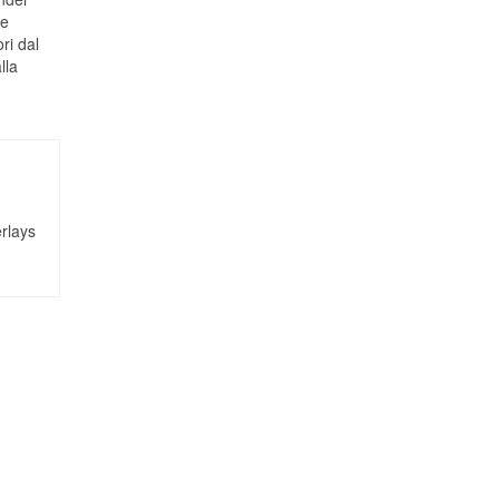
he
ri dal
lla
rlays