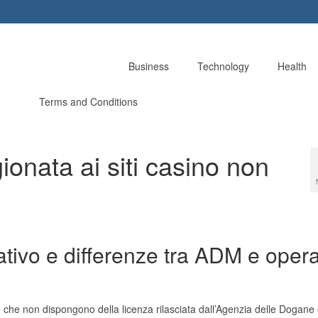
Business
Technology
Health
Terms and Conditions
ionata ai siti casino non
tivo e differenze tra ADM e opera
 che non dispongono della licenza rilasciata dall’Agenzia delle Dogane 