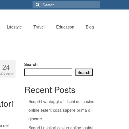
Search
for:
Lifestyle
Travel
Education
Blog
Search
24
Search
NOV 2025
Recent Posts
tori
Scopri i vantaggi e i rischi dei casino
online esteri: cosa sapere prima di
giocare
e dei
Scopri i migliori casino online: guida