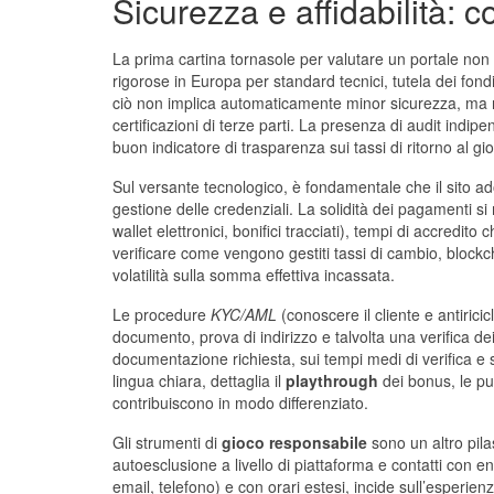
Sicurezza e affidabilità:
La prima cartina tornasole per valutare un portale non
rigorose in Europa per standard tecnici, tutela dei fond
ciò non implica automaticamente minor sicurezza, ma r
certificazioni di terze parti. La presenza di audit ind
buon indicatore di trasparenza sui tassi di ritorno al gi
Sul versante tecnologico, è fondamentale che il sito ad
gestione delle credenziali. La solidità dei pagamenti si
wallet elettronici, bonifici tracciati), tempi di accredit
verificare come vengono gestiti tassi di cambio, blockcha
volatilità sulla somma effettiva incassata.
Le procedure
KYC/AML
(conoscere il cliente e antiric
documento, prova di indirizzo e talvolta una verifica de
documentazione richiesta, sui tempi medi di verifica e su
lingua chiara, dettaglia il
playthrough
dei bonus, le pu
contribuiscono in modo differenziato.
Gli strumenti di
gioco responsabile
sono un altro pilas
autoesclusione a livello di piattaforma e contatti con ent
email, telefono) e con orari estesi, incide sull’esperienz