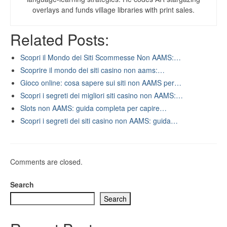
overlays and funds village libraries with print sales.
Related Posts:
Scopri il Mondo dei Siti Scommesse Non AAMS:…
Scoprire il mondo dei siti casino non aams:…
Gioco online: cosa sapere sui siti non AAMS per…
Scopri i segreti dei migliori siti casino non AAMS:…
Slots non AAMS: guida completa per capire…
Scopri i segreti dei siti casino non AAMS: guida…
Comments are closed.
Search
Search