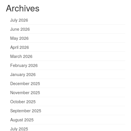
Archives
July 2026
June 2026
May 2026
April 2026
March 2026
February 2026
January 2026
December 2025
November 2025
October 2025
September 2025
August 2025
July 2025