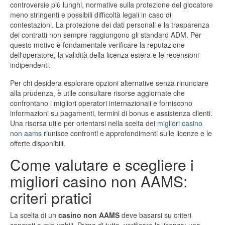
controversie più lunghi, normative sulla protezione del giocatore
meno stringenti e possibili difficoltà legali in caso di
contestazioni. La protezione dei dati personali e la trasparenza
dei contratti non sempre raggiungono gli standard ADM. Per
questo motivo è fondamentale verificare la reputazione
dell'operatore, la validità della licenza estera e le recensioni
indipendenti.
Per chi desidera esplorare opzioni alternative senza rinunciare
alla prudenza, è utile consultare risorse aggiornate che
confrontano i migliori operatori internazionali e forniscono
informazioni su pagamenti, termini di bonus e assistenza clienti.
Una risorsa utile per orientarsi nella scelta dei
migliori casino
non aams
riunisce confronti e approfondimenti sulle licenze e le
offerte disponibili.
Come valutare e scegliere i
migliori casino non AAMS:
criteri pratici
La scelta di un
casino non AAMS
deve basarsi su criteri