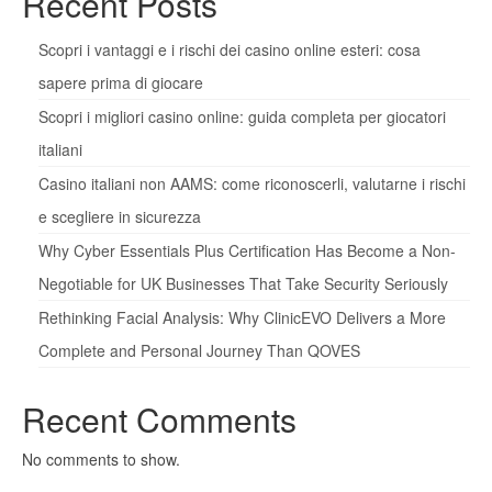
Recent Posts
Scopri i vantaggi e i rischi dei casino online esteri: cosa
sapere prima di giocare
Scopri i migliori casino online: guida completa per giocatori
italiani
Casino italiani non AAMS: come riconoscerli, valutarne i rischi
e scegliere in sicurezza
Why Cyber Essentials Plus Certification Has Become a Non-
Negotiable for UK Businesses That Take Security Seriously
Rethinking Facial Analysis: Why ClinicEVO Delivers a More
Complete and Personal Journey Than QOVES
Recent Comments
No comments to show.