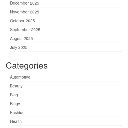
December 2025
November 2025
October 2025
September 2025
August 2025
July 2025
Categories
Automotive
Beauty
Blog
Blogv
Fashion
Health