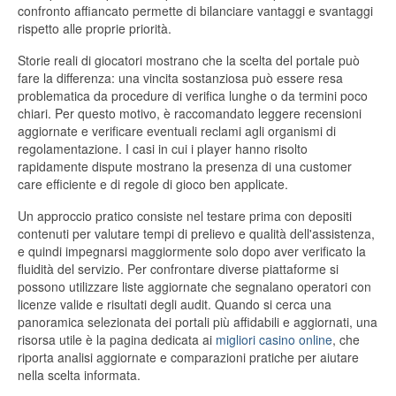
confronto affiancato permette di bilanciare vantaggi e svantaggi
rispetto alle proprie priorità.
Storie reali di giocatori mostrano che la scelta del portale può
fare la differenza: una vincita sostanziosa può essere resa
problematica da procedure di verifica lunghe o da termini poco
chiari. Per questo motivo, è raccomandato leggere recensioni
aggiornate e verificare eventuali reclami agli organismi di
regolamentazione. I casi in cui i player hanno risolto
rapidamente dispute mostrano la presenza di una customer
care efficiente e di regole di gioco ben applicate.
Un approccio pratico consiste nel testare prima con depositi
contenuti per valutare tempi di prelievo e qualità dell'assistenza,
e quindi impegnarsi maggiormente solo dopo aver verificato la
fluidità del servizio. Per confrontare diverse piattaforme si
possono utilizzare liste aggiornate che segnalano operatori con
licenze valide e risultati degli audit. Quando si cerca una
panoramica selezionata dei portali più affidabili e aggiornati, una
risorsa utile è la pagina dedicata ai
migliori casino online
, che
riporta analisi aggiornate e comparazioni pratiche per aiutare
nella scelta informata.