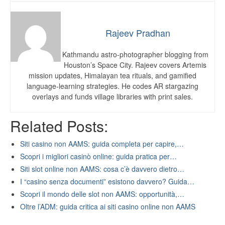
Rajeev Pradhan
Kathmandu astro-photographer blogging from
Houston’s Space City. Rajeev covers Artemis
mission updates, Himalayan tea rituals, and gamified
language-learning strategies. He codes AR stargazing
overlays and funds village libraries with print sales.
Related Posts:
Siti casino non AAMS: guida completa per capire,…
Scopri i migliori casinò online: guida pratica per…
Siti slot online non AAMS: cosa c’è davvero dietro…
I “casino senza documenti” esistono davvero? Guida…
Scopri il mondo delle slot non AAMS: opportunità,…
Oltre l’ADM: guida critica ai siti casino online non AAMS