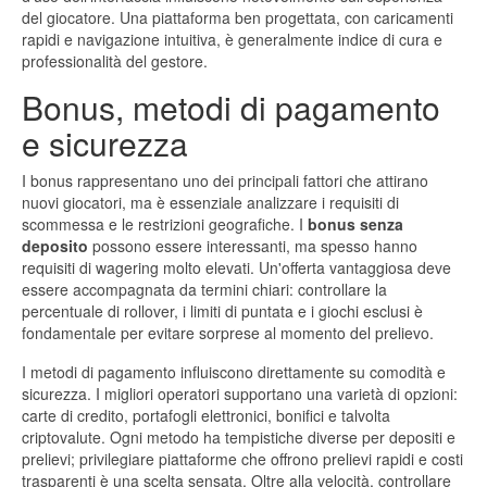
del giocatore. Una piattaforma ben progettata, con caricamenti
rapidi e navigazione intuitiva, è generalmente indice di cura e
professionalità del gestore.
Bonus, metodi di pagamento
e sicurezza
I bonus rappresentano uno dei principali fattori che attirano
nuovi giocatori, ma è essenziale analizzare i requisiti di
scommessa e le restrizioni geografiche. I
bonus senza
deposito
possono essere interessanti, ma spesso hanno
requisiti di wagering molto elevati. Un'offerta vantaggiosa deve
essere accompagnata da termini chiari: controllare la
percentuale di rollover, i limiti di puntata e i giochi esclusi è
fondamentale per evitare sorprese al momento del prelievo.
I metodi di pagamento influiscono direttamente su comodità e
sicurezza. I migliori operatori supportano una varietà di opzioni:
carte di credito, portafogli elettronici, bonifici e talvolta
criptovalute. Ogni metodo ha tempistiche diverse per depositi e
prelievi; privilegiare piattaforme che offrono prelievi rapidi e costi
trasparenti è una scelta sensata. Oltre alla velocità, controllare