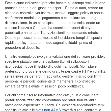
Ecco alcune indicazioni pratiche basate su esempi reali e buone
pratiche adottate dai giocatori esperti. Prima di tutto, creare un
elenco di controllo: verificare la licenza, leggere policy di bonus,
confermare modalità di pagamento e consultare forum o gruppi
di discussione. In un caso tipico, un utente ha selezionato un
sito con licenza a Curacao, ha esaminato report di payout
pubblicati e ha testato il servizio clienti con domande mirate.
Questo processo ha permesso di individuare tempi di risposta
rapidi e policy trasparenti, due segnali affidabili prima di
procedere al deposito.
Un altro esempio coinvolge la valutazione del software provider:
scegliere piattaforme che ospitano titoli di sviluppatori
riconosciuti riduce il rischio di giochi manipolati. Molti player
preferiscono provare le demo gratuite per capire RTP e volatilità
senza investire denaro. In aggiunta, gestire il rischio con limiti
personali e periodici consente di mantenere il controllo ed
evitare perdite elevate in sessioni poco profittevoli.
Per chi cerca risorse informative dedicate, è utile consultare
portali specializzati che confrontano operatori non italiani e
raccolgono esperienze di utenti. Chi desidera approfondire temi
specifici relativi alle
slots non AAMS
troverà guide, confronti e