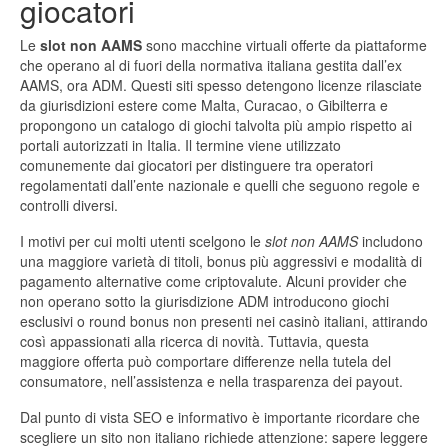
giocatori
Le
slot non AAMS
sono macchine virtuali offerte da piattaforme
che operano al di fuori della normativa italiana gestita dall’ex
AAMS, ora ADM. Questi siti spesso detengono licenze rilasciate
da giurisdizioni estere come Malta, Curacao, o Gibilterra e
propongono un catalogo di giochi talvolta più ampio rispetto ai
portali autorizzati in Italia. Il termine viene utilizzato
comunemente dai giocatori per distinguere tra operatori
regolamentati dall’ente nazionale e quelli che seguono regole e
controlli diversi.
I motivi per cui molti utenti scelgono le
slot non AAMS
includono
una maggiore varietà di titoli, bonus più aggressivi e modalità di
pagamento alternative come criptovalute. Alcuni provider che
non operano sotto la giurisdizione ADM introducono giochi
esclusivi o round bonus non presenti nei casinò italiani, attirando
così appassionati alla ricerca di novità. Tuttavia, questa
maggiore offerta può comportare differenze nella tutela del
consumatore, nell’assistenza e nella trasparenza dei payout.
Dal punto di vista SEO e informativo è importante ricordare che
scegliere un sito non italiano richiede attenzione: sapere leggere