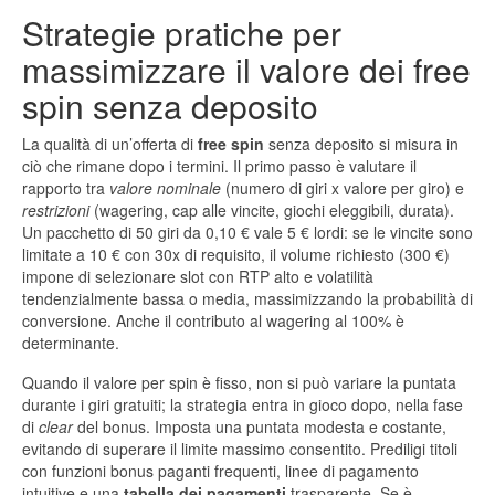
Strategie pratiche per
massimizzare il valore dei free
spin senza deposito
La qualità di un’offerta di
free spin
senza deposito si misura in
ciò che rimane dopo i termini. Il primo passo è valutare il
rapporto tra
valore nominale
(numero di giri x valore per giro) e
restrizioni
(wagering, cap alle vincite, giochi eleggibili, durata).
Un pacchetto di 50 giri da 0,10 € vale 5 € lordi: se le vincite sono
limitate a 10 € con 30x di requisito, il volume richiesto (300 €)
impone di selezionare slot con RTP alto e volatilità
tendenzialmente bassa o media, massimizzando la probabilità di
conversione. Anche il contributo al wagering al 100% è
determinante.
Quando il valore per spin è fisso, non si può variare la puntata
durante i giri gratuiti; la strategia entra in gioco dopo, nella fase
di
clear
del bonus. Imposta una puntata modesta e costante,
evitando di superare il limite massimo consentito. Prediligi titoli
con funzioni bonus paganti frequenti, linee di pagamento
intuitive e una
tabella dei pagamenti
trasparente. Se è