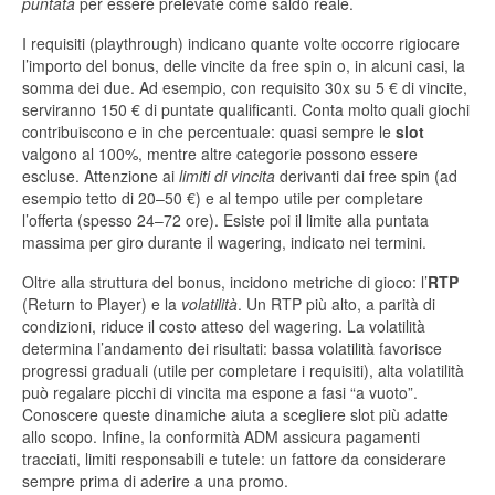
puntata
per essere prelevate come saldo reale.
I requisiti (playthrough) indicano quante volte occorre rigiocare
l’importo del bonus, delle vincite da free spin o, in alcuni casi, la
somma dei due. Ad esempio, con requisito 30x su 5 € di vincite,
serviranno 150 € di puntate qualificanti. Conta molto quali giochi
contribuiscono e in che percentuale: quasi sempre le
slot
valgono al 100%, mentre altre categorie possono essere
escluse. Attenzione ai
limiti di vincita
derivanti dai free spin (ad
esempio tetto di 20–50 €) e al tempo utile per completare
l’offerta (spesso 24–72 ore). Esiste poi il limite alla puntata
massima per giro durante il wagering, indicato nei termini.
Oltre alla struttura del bonus, incidono metriche di gioco: l’
RTP
(Return to Player) e la
volatilità
. Un RTP più alto, a parità di
condizioni, riduce il costo atteso del wagering. La volatilità
determina l’andamento dei risultati: bassa volatilità favorisce
progressi graduali (utile per completare i requisiti), alta volatilità
può regalare picchi di vincita ma espone a fasi “a vuoto”.
Conoscere queste dinamiche aiuta a scegliere slot più adatte
allo scopo. Infine, la conformità ADM assicura pagamenti
tracciati, limiti responsabili e tutele: un fattore da considerare
sempre prima di aderire a una promo.