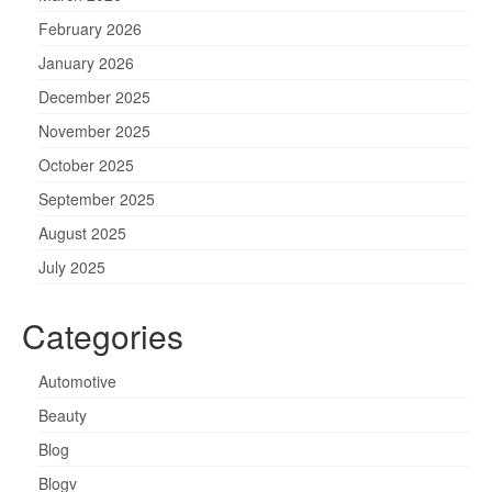
February 2026
January 2026
December 2025
November 2025
October 2025
September 2025
August 2025
July 2025
Categories
Automotive
Beauty
Blog
Blogv