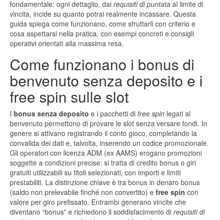
fondamentale: ogni dettaglio, dai
requisiti di puntata
al limite di
vincita, incide su quanto potrai realmente incassare. Questa
guida spiega come funzionano, come sfruttarli con criterio e
cosa aspettarsi nella pratica, con esempi concreti e consigli
operativi orientati alla massima resa.
Come funzionano i bonus di
benvenuto senza deposito e i
free spin sulle slot
I
bonus senza deposito
e i pacchetti di
free spin
legati al
benvenuto permettono di provare le slot senza versare fondi. In
genere si attivano registrando il conto gioco, completando la
convalida dei dati e, talvolta, inserendo un codice promozionale.
Gli operatori con licenza ADM (ex AAMS) erogano promozioni
soggette a condizioni precise: si tratta di credito bonus o giri
gratuiti utilizzabili su titoli selezionati, con importi e limiti
prestabiliti. La distinzione chiave è tra bonus in denaro bonus
(saldo non prelevabile finché non convertito) e
free spin
con
valore per giro prefissato. Entrambi generano vincite che
diventano “bonus” e richiedono il soddisfacimento di
requisiti di