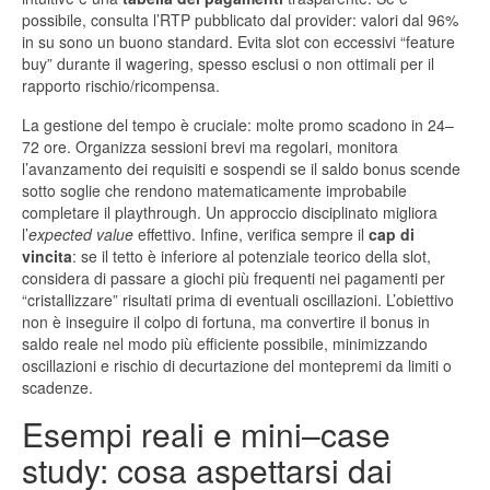
possibile, consulta l’RTP pubblicato dal provider: valori dal 96%
in su sono un buono standard. Evita slot con eccessivi “feature
buy” durante il wagering, spesso esclusi o non ottimali per il
rapporto rischio/ricompensa.
La gestione del tempo è cruciale: molte promo scadono in 24–
72 ore. Organizza sessioni brevi ma regolari, monitora
l’avanzamento dei requisiti e sospendi se il saldo bonus scende
sotto soglie che rendono matematicamente improbabile
completare il playthrough. Un approccio disciplinato migliora
l’
expected value
effettivo. Infine, verifica sempre il
cap di
vincita
: se il tetto è inferiore al potenziale teorico della slot,
considera di passare a giochi più frequenti nei pagamenti per
“cristallizzare” risultati prima di eventuali oscillazioni. L’obiettivo
non è inseguire il colpo di fortuna, ma convertire il bonus in
saldo reale nel modo più efficiente possibile, minimizzando
oscillazioni e rischio di decurtazione del montepremi da limiti o
scadenze.
Esempi reali e mini–case
study: cosa aspettarsi dai