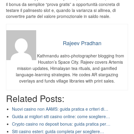
il bonus da semplice “prova gratis” a opportunità concreta di
testare il palinsesto slot e, quando la varianza si allinea, di
convertire parte del valore promozionale in saldo reale.
Rajeev Pradhan
Kathmandu astro-photographer blogging from
Houston’s Space City. Rajeev covers Artemis
mission updates, Himalayan tea rituals, and gamified
language-learning strategies. He codes AR stargazing
overlays and funds village libraries with print sales.
Related Posts:
Nuovi casino non AAMS: guida pratica e criteri di…
Guida ai migliori siti casino online: come scegliere…
Crypto casino no deposit bonus: guida pratica per…
Siti casino esteri: guida completa per scegliere…