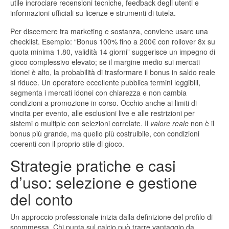
utile incrociare recensioni tecniche, feedback degli utenti e
informazioni ufficiali su licenze e strumenti di tutela.
Per discernere tra marketing e sostanza, conviene usare una
checklist. Esempio: “Bonus 100% fino a 200€ con rollover 8x su
quota minima 1.80, validità 14 giorni” suggerisce un impegno di
gioco complessivo elevato; se il margine medio sui mercati
idonei è alto, la probabilità di trasformare il bonus in saldo reale
si riduce. Un operatore eccellente pubblica termini leggibili,
segmenta i mercati idonei con chiarezza e non cambia
condizioni a promozione in corso. Occhio anche ai limiti di
vincita per evento, alle esclusioni live e alle restrizioni per
sistemi o multiple con selezioni correlate. Il
valore reale
non è il
bonus più grande, ma quello più costruibile, con condizioni
coerenti con il proprio stile di gioco.
Strategie pratiche e casi
d’uso: selezione e gestione
del conto
Un approccio professionale inizia dalla definizione del profilo di
scommessa. Chi punta sul calcio può trarre vantaggio da