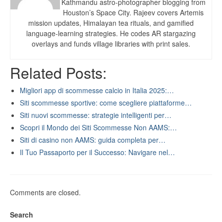
Kathmandu astro-photographer blogging from
Houston’s Space City. Rajeev covers Artemis
mission updates, Himalayan tea rituals, and gamified
language-learning strategies. He codes AR stargazing
overlays and funds village libraries with print sales.
Related Posts:
Migliori app di scommesse calcio in Italia 2025:…
Siti scommesse sportive: come scegliere piattaforme…
Siti nuovi scommesse: strategie intelligenti per…
Scopri il Mondo dei Siti Scommesse Non AAMS:…
Siti di casino non AAMS: guida completa per…
Il Tuo Passaporto per il Successo: Navigare nel…
Comments are closed.
Search