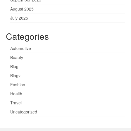
August 2025
July 2025
Categories
Automotive
Beauty
Blog
Blogv
Fashion
Health
Travel
Uncategorized