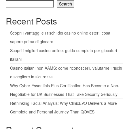
Search
Recent Posts
Scopri i vantaggi e i rischi dei casino online esteri: cosa
sapere prima di giocare
Scopri i migliori casino online: guida completa per giocatori
italiani
Casino italiani non AAMS: come riconoscerli, valutarne i rischi
e scegliere in sicurezza
Why Cyber Essentials Plus Certification Has Become a Non-
Negotiable for UK Businesses That Take Security Seriously
Rethinking Facial Analysis: Why ClinicEVO Delivers a More
Complete and Personal Journey Than QOVES