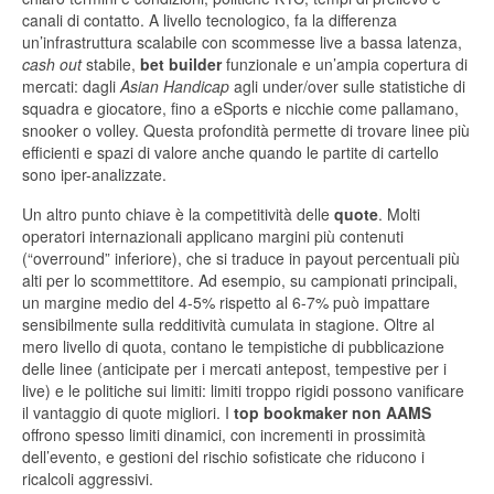
canali di contatto. A livello tecnologico, fa la differenza
un’infrastruttura scalabile con scommesse live a bassa latenza,
cash out
stabile,
bet builder
funzionale e un’ampia copertura di
mercati: dagli
Asian Handicap
agli under/over sulle statistiche di
squadra e giocatore, fino a eSports e nicchie come pallamano,
snooker o volley. Questa profondità permette di trovare linee più
efficienti e spazi di valore anche quando le partite di cartello
sono iper-analizzate.
Un altro punto chiave è la competitività delle
quote
. Molti
operatori internazionali applicano margini più contenuti
(“overround” inferiore), che si traduce in payout percentuali più
alti per lo scommettitore. Ad esempio, su campionati principali,
un margine medio del 4-5% rispetto al 6-7% può impattare
sensibilmente sulla redditività cumulata in stagione. Oltre al
mero livello di quota, contano le tempistiche di pubblicazione
delle linee (anticipate per i mercati antepost, tempestive per i
live) e le politiche sui limiti: limiti troppo rigidi possono vanificare
il vantaggio di quote migliori. I
top bookmaker non AAMS
offrono spesso limiti dinamici, con incrementi in prossimità
dell’evento, e gestioni del rischio sofisticate che riducono i
ricalcoli aggressivi.