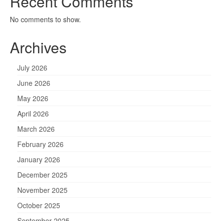
Recent Comments
No comments to show.
Archives
July 2026
June 2026
May 2026
April 2026
March 2026
February 2026
January 2026
December 2025
November 2025
October 2025
September 2025