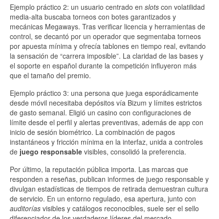
Ejemplo práctico 2: un usuario centrado en
slots
con volatilidad
media-alta buscaba torneos con botes garantizados y
mecánicas Megaways. Tras verificar licencia y herramientas de
control, se decantó por un operador que segmentaba torneos
por apuesta mínima y ofrecía tablones en tiempo real, evitando
la sensación de “carrera imposible”. La claridad de las bases y
el soporte en español durante la competición influyeron más
que el tamaño del premio.
Ejemplo práctico 3: una persona que juega esporádicamente
desde móvil necesitaba depósitos vía Bizum y límites estrictos
de gasto semanal. Eligió un casino con configuraciones de
límite desde el perfil y alertas preventivas, además de app con
inicio de sesión biométrico. La combinación de pagos
instantáneos y fricción mínima en la interfaz, unida a controles
de
juego responsable
visibles, consolidó la preferencia.
Por último, la reputación pública importa. Las marcas que
responden a reseñas, publican informes de juego responsable y
divulgan estadísticas de tiempos de retirada demuestran cultura
de servicio. En un entorno regulado, esa apertura, junto con
auditorías
visibles y catálogos reconocibles, suele ser el sello
diferenciador de los verdaderos líderes del mercado.