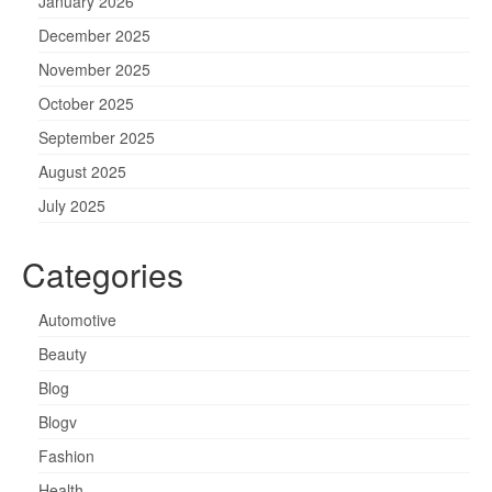
January 2026
December 2025
November 2025
October 2025
September 2025
August 2025
July 2025
Categories
Automotive
Beauty
Blog
Blogv
Fashion
Health