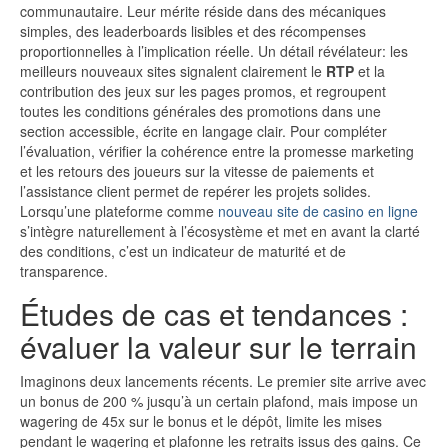
communautaire. Leur mérite réside dans des mécaniques
simples, des leaderboards lisibles et des récompenses
proportionnelles à l’implication réelle. Un détail révélateur: les
meilleurs nouveaux sites signalent clairement le
RTP
et la
contribution des jeux sur les pages promos, et regroupent
toutes les conditions générales des promotions dans une
section accessible, écrite en langage clair. Pour compléter
l’évaluation, vérifier la cohérence entre la promesse marketing
et les retours des joueurs sur la vitesse de paiements et
l’assistance client permet de repérer les projets solides.
Lorsqu’une plateforme comme
nouveau site de casino en ligne
s’intègre naturellement à l’écosystème et met en avant la clarté
des conditions, c’est un indicateur de maturité et de
transparence.
Études de cas et tendances :
évaluer la valeur sur le terrain
Imaginons deux lancements récents. Le premier site arrive avec
un bonus de 200 % jusqu’à un certain plafond, mais impose un
wagering de 45x sur le bonus et le dépôt, limite les mises
pendant le wagering et plafonne les retraits issus des gains. Ce