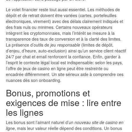
Le volet financier reste tout aussi essentiel. Les méthodes de
dépôt et de retrait doivent être variées (cartes, portefeuilles
électroniques, virement) avec des délais clairement indiqués et
des frais nuls ou minimes. Certains nouveaux opérateurs
intègrent les cryptomonnaies, mais l’intérêt se mesure à la
transparence des taux de conversion et à la clarté des limites.
La présence d’outils de
jeu responsable
(limites de dépôt,
d’enjeu, d’heure, auto-exclusion) ainsi qu’un service client réactif
24/7 par chat et email renforcent la confiance. Enfin, garder à
l’esprit le contexte légal local est indispensable: selon les pays,
l’offre de jeux de casino en ligne peut être restreinte ou
encadrée différemment. Un site sérieux aide à comprendre ces
nuances dès son onboarding.
Bonus, promotions et
exigences de mise : lire entre
les lignes
Les bonus sont l’aimant naturel d’un
nouveau site de casino en
ligne
, mais leur valeur réelle dépend des conditions. Un bonus