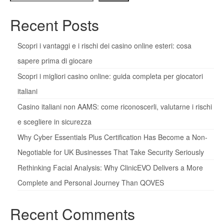
Recent Posts
Scopri i vantaggi e i rischi dei casino online esteri: cosa
sapere prima di giocare
Scopri i migliori casino online: guida completa per giocatori
italiani
Casino italiani non AAMS: come riconoscerli, valutarne i rischi
e scegliere in sicurezza
Why Cyber Essentials Plus Certification Has Become a Non-
Negotiable for UK Businesses That Take Security Seriously
Rethinking Facial Analysis: Why ClinicEVO Delivers a More
Complete and Personal Journey Than QOVES
Recent Comments