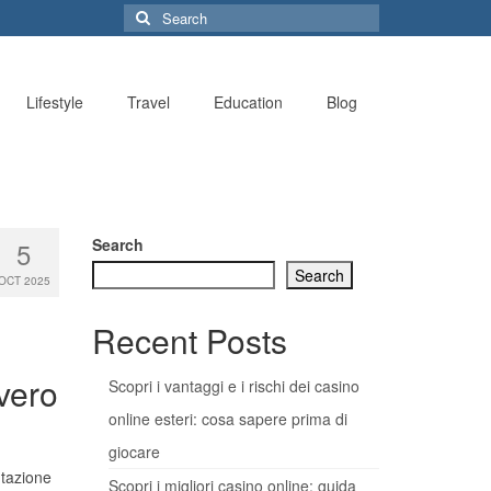
Search
for:
Lifestyle
Travel
Education
Blog
Search
5
Search
OCT 2025
Recent Posts
vvero
Scopri i vantaggi e i rischi dei casino
online esteri: cosa sapere prima di
giocare
tazione
Scopri i migliori casino online: guida