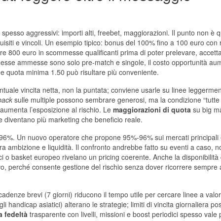
pesso aggressivi: importi alti, freebet, maggiorazioni. Il punto non è 
isiti e vincoli. Un esempio tipico: bonus del 100% fino a 100 euro con 
re 800 euro in scommesse qualificanti prima di poter prelevare, accet
ommesse ammesse sono solo pre-match e singole, il costo opportunità au
i e quota minima 1.50 può risultare più conveniente.
entuale vincita netta, non la puntata; conviene usarle su linee leggermen
back
sulle multiple possono sembrare generosi, ma la condizione “tutte 
e aumenta l’esposizione al rischio. Le
maggiorazioni di quota
su big m
e diventano più marketing che beneficio reale.
 e 96%. Un nuovo operatore che propone 95%-96% sui mercati principali
ra ambizione e liquidità. Il confronto andrebbe fatto su eventi a caso, n
ci o basket europeo rivelano un pricing coerente. Anche la disponibilità 
tivo, perché consente gestione del rischio senza dover ricorrere sempre 
denze brevi (7 giorni) riducono il tempo utile per cercare linee a valor
li handicap asiatici) alterano le strategie; limiti di vincita giornaliera p
 fedeltà
trasparente con livelli, missioni e boost periodici spesso vale 