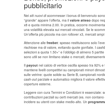
pubblicitario
Nei
siti nuovi di scommesse
i bonus di benvenuto sono s
“grande” appare l’offerta, ma il
valore atteso
dopo requ
x8 e quota minima 2.00. In pratica, occorre movimenta
una volatilità elevata sui mercati vincolati. Se le sc
Un’offerta più piccola ma con rollover x3, mercati amp
Attenzione alle
freebet
: spesso restituiscono solo l’ev
rischiose ma di valore, evitando quote gonfiate. I
cash
selezioni a quota 1.50+” e l’obbligo di almeno 5 partit
sono utili se non limitano stake o mercati; diversament
Il
payout
nel calcio di vertice oscilla spesso tra 92%
mantiene livelli competitivi su campionati minori dimost
sulle vetrine: quote solide su Serie B, campionati nordi
cash-out
parziale e automatico migliora il valore effet
coperture esterne.
Leggere con cura Termini e Condizioni è essenziale: sca
contribuzioni parziali su certi mercati (es. non contano g
incidere su utenti con stake medio-alto. Un
programma