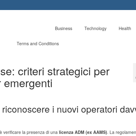
Business
Technology
Health
Terms and Conditions
: criteri strategici per
r emergenti
e riconoscere i nuovi operatori da
è verificare la presenza di una
licenza ADM (ex AAMS)
. La regolamen