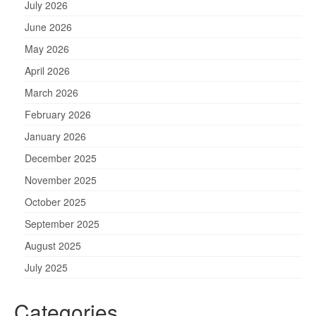
July 2026
June 2026
May 2026
April 2026
March 2026
February 2026
January 2026
December 2025
November 2025
October 2025
September 2025
August 2025
July 2025
Categories