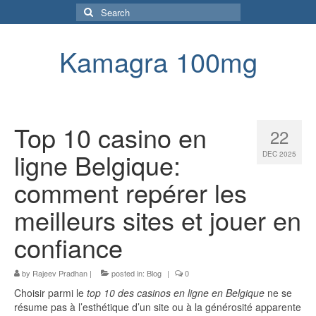
Search
for:
Kamagra 100mg
Top 10 casino en
22
ligne Belgique:
DEC 2025
comment repérer les
meilleurs sites et jouer en
confiance
by
Rajeev Pradhan
|
posted in:
Blog
|
0
Choisir parmi le
top 10 des casinos en ligne en Belgique
ne se
résume pas à l’esthétique d’un site ou à la générosité apparente