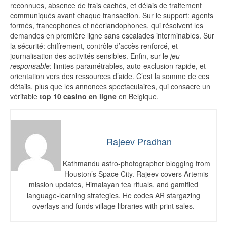
reconnues, absence de frais cachés, et délais de traitement
communiqués avant chaque transaction. Sur le support: agents
formés, francophones et néerlandophones, qui résolvent les
demandes en première ligne sans escalades interminables. Sur
la sécurité: chiffrement, contrôle d’accès renforcé, et
journalisation des activités sensibles. Enfin, sur le
jeu
responsable
: limites paramétrables, auto-exclusion rapide, et
orientation vers des ressources d’aide. C’est la somme de ces
détails, plus que les annonces spectaculaires, qui consacre un
véritable
top 10 casino en ligne
en Belgique.
Rajeev Pradhan
Kathmandu astro-photographer blogging from
Houston’s Space City. Rajeev covers Artemis
mission updates, Himalayan tea rituals, and gamified
language-learning strategies. He codes AR stargazing
overlays and funds village libraries with print sales.