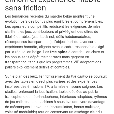
sans friction
Les tendances récentes du marché belge montrent une
évolution vers des bonus plus équilibrés et compréhensibles.
Les opérateurs compétitifs réduisent les exigences de mise,
clarifient les jeux contributeurs et privilégient des offres de
fidélité durables (cashback net, défis hebdomadaires,
récompenses transparentes). L’objectif est de favoriser une
expérience honnête, alignée avec le cadre responsable exigé
par la régulation belge. Les
free spins
à contribution claire et
les bonus sans dépôt restent rares mais gagnent en
transparence, tandis que les programmes VIP adoptent des
paliers explicitement définis et contrôlés.
Sur le plan des jeux, l’enrichissement du
live casino
se poursuit
avec des tables en direct plus variées et des expériences
inspirées des émissions TV, à la mise en scène soignée. Les
studios renforcent la localisation: tables dédiées au public
francophone ou néerlandophone, interfaces adaptées, rythmes
de jeu calibrés. Les machines à sous évoluent vers davantage
de mécaniques innovantes (accumulation, bonus multiples,
volatilité modulable) tout en conservant un affichage clair du