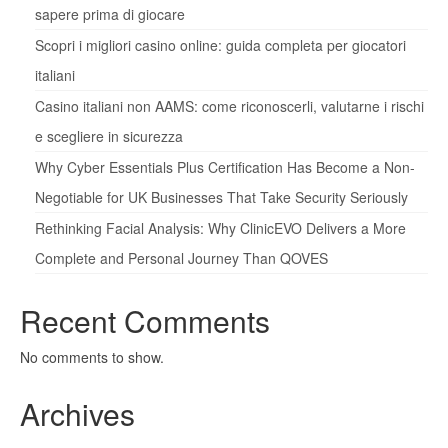
sapere prima di giocare
Scopri i migliori casino online: guida completa per giocatori
italiani
Casino italiani non AAMS: come riconoscerli, valutarne i rischi
e scegliere in sicurezza
Why Cyber Essentials Plus Certification Has Become a Non-
Negotiable for UK Businesses That Take Security Seriously
Rethinking Facial Analysis: Why ClinicEVO Delivers a More
Complete and Personal Journey Than QOVES
Recent Comments
No comments to show.
Archives