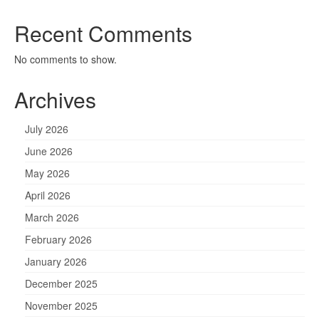
Recent Comments
No comments to show.
Archives
July 2026
June 2026
May 2026
April 2026
March 2026
February 2026
January 2026
December 2025
November 2025