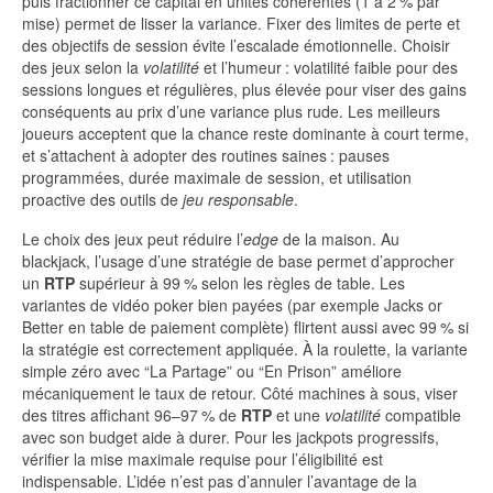
puis fractionner ce capital en unités cohérentes (1 à 2 % par
mise) permet de lisser la variance. Fixer des limites de perte et
des objectifs de session évite l’escalade émotionnelle. Choisir
des jeux selon la
volatilité
et l’humeur : volatilité faible pour des
sessions longues et régulières, plus élevée pour viser des gains
conséquents au prix d’une variance plus rude. Les meilleurs
joueurs acceptent que la chance reste dominante à court terme,
et s’attachent à adopter des routines saines : pauses
programmées, durée maximale de session, et utilisation
proactive des outils de
jeu responsable
.
Le choix des jeux peut réduire l’
edge
de la maison. Au
blackjack, l’usage d’une stratégie de base permet d’approcher
un
RTP
supérieur à 99 % selon les règles de table. Les
variantes de vidéo poker bien payées (par exemple Jacks or
Better en table de paiement complète) flirtent aussi avec 99 % si
la stratégie est correctement appliquée. À la roulette, la variante
simple zéro avec “La Partage” ou “En Prison” améliore
mécaniquement le taux de retour. Côté machines à sous, viser
des titres affichant 96–97 % de
RTP
et une
volatilité
compatible
avec son budget aide à durer. Pour les jackpots progressifs,
vérifier la mise maximale requise pour l’éligibilité est
indispensable. L’idée n’est pas d’annuler l’avantage de la