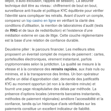
dépôt, d’auto-exclusion, rappels de session). La
sécurité
technique doit être au niveau : chiffrement de bout en bout,
surveillance anti-fraude et politique KYC équilibrée pour vérifier
l’identité sans compliquer les retraits. Avant d’ouvrir un compte,
comparez un
top casino en ligne
en vérifiant la clarté des
conditions d’utilisation, la mention de laboratoires d’audit (tests
de
RNG
et de taux de redistribution) et l’existence d’une
médiation externe en cas de litige. Cette couche réglementaire
est la base d’une relation de confiance durable.
Deuxième pilier : le parcours financier. Les meilleurs sites
proposent un éventail complet de moyens de paiement : cartes,
portefeuilles électroniques, virement instantané, parfois
cryptomonnaies selon la juridiction. La qualité se mesure à la
vitesse et à la constance des
retraits rapides
, aux
frais
nuls ou
minimes, et à la transparence des limites. Un bon opérateur
affiche un délai d’approbation clair, demande des justificatifs
KYC au moment opportun (et non à la dernière minute) et
fournit une page récapitulative des délais par méthode. La
présence d’options locales (virements bancaires instantanés,
méthodes de paiement régionales) améliore l’accessibilité et la
confiance, tandis qu’un historique d’avis vérifiables sur les
paiements constitue un excellent indicateur de fiabilité.